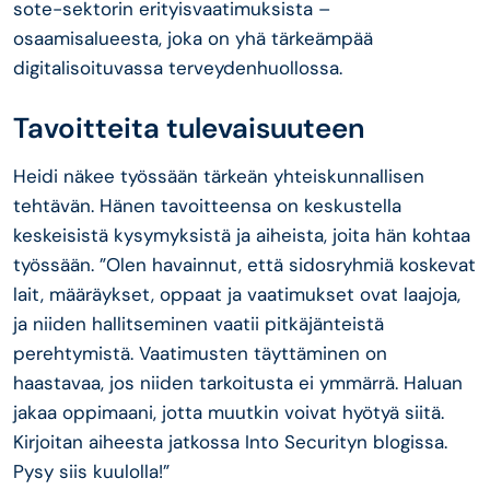
sote-sektorin erityisvaatimuksista –
osaamisalueesta, joka on yhä tärkeämpää
digitalisoituvassa terveydenhuollossa.
Tavoitteita tulevaisuuteen
Heidi näkee työssään tärkeän yhteiskunnallisen
tehtävän. Hänen tavoitteensa on keskustella
keskeisistä kysymyksistä ja aiheista, joita hän kohtaa
työssään.
”Olen havainnut, että sidosryhmiä koskevat
lait, määräykset, oppaat ja vaatimukset ovat laajoja,
ja niiden hallitseminen vaatii pitkäjänteistä
perehtymistä. Vaatimusten täyttäminen on
haastavaa, jos niiden tarkoitusta ei ymmärrä. Haluan
jakaa oppimaani, jotta muutkin voivat hyötyä siitä.
Kirjoitan aiheesta jatkossa Into Securityn blogissa.
Pysy siis kuulolla!”