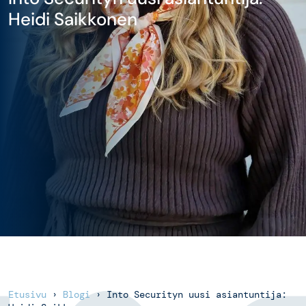
Heidi Saikkonen
Etusivu
›
Blogi
›
Into Securityn uusi asiantuntija: