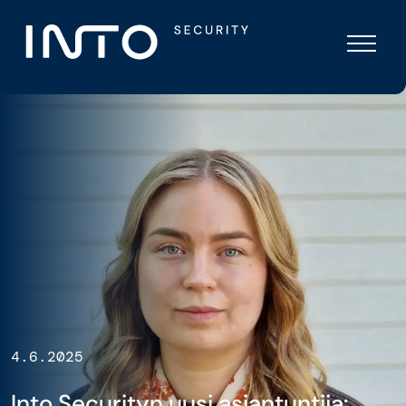
Skip
Into
to
Security
content
4.6.2025
Into Securityn uusi asiantuntija: