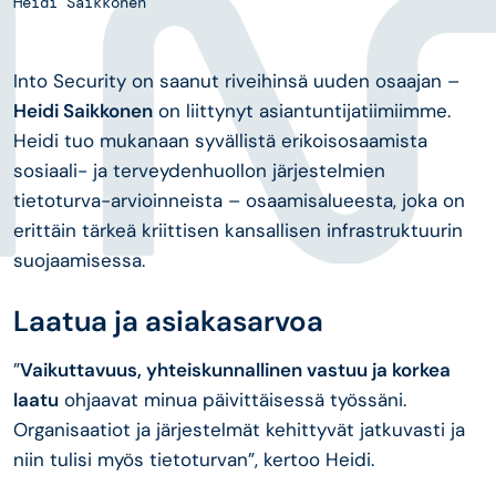
Heidi Saikkonen
Into Security on saanut riveihinsä uuden osaajan –
Heidi Saikkonen
on liittynyt asiantuntijatiimiimme.
Heidi tuo mukanaan syvällistä erikoisosaamista
sosiaali- ja terveydenhuollon järjestelmien
tietoturva-arvioinneista – osaamisalueesta, joka on
erittäin tärkeä kriittisen kansallisen infrastruktuurin
suojaamisessa.
Laatua ja asiakasarvoa
”
Vaikuttavuus, yhteiskunnallinen vastuu ja korkea
laatu
ohjaavat minua päivittäisessä työssäni.
Organisaatiot ja järjestelmät kehittyvät jatkuvasti ja
niin tulisi myös tietoturvan”
, kertoo Heidi.