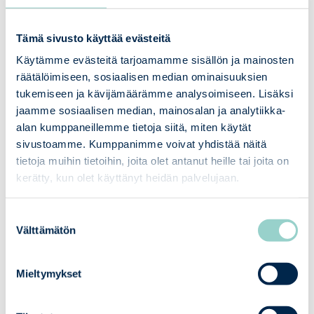
Ainutlaatuinen osaamispaletti
Heidin erikoistuminen sosiaali- ja terveydenhuollon
Tämä sivusto käyttää evästeitä
sekä kansallisen turvallisuuden tietoturva-
Käytämme evästeitä tarjoamamme sisällön ja mainosten
arviointeihin on harvinainen yhdistelmä. Heidin
räätälöimiseen, sosiaalisen median ominaisuuksien
mukaan ymmärrys kansallisen turvallisuuden
tukemiseen ja kävijämäärämme analysoimiseen. Lisäksi
periaatteista ja tavoitteista tukee sote-arviointien
jaamme sosiaalisen median, mainosalan ja analytiikka-
vaatimusten tulkintaa.
alan kumppaneillemme tietoja siitä, miten käytät
sivustoamme. Kumppanimme voivat yhdistää näitä
tietoja muihin tietoihin, joita olet antanut heille tai joita on
”
Sote-toimiala rinnastuu mielestäni kriittiseen
kerätty, kun olet käyttänyt heidän palvelujaan.
infrastruktuuriin
, ja sen tietoturvallisuuden
kehittäminen on minulle henkilökohtaisesti tärkeä
Suostumuksen
tavoite.”
Välttämätön
valinta
Asiakastietolain mukaiset tietoturva-arvioinnit
Mieltymykset
sisältävät paljon toimialakohtaisia vaatimuksia, jotka
ulottuvat tietoturvan lisäksi laajempiin