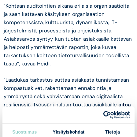
”Kohtaan auditointien aikana erilaisia organisaatioita
ja saan kattavan käsityksen organisaation
kompetenssista, kulttuurista, dynamiikasta, IT-
järjestelmistä, prosesseista ja ohjeistuksista.
Asiakasarvoa syntyy, kun tuotan asiakkaalle kattavan
ja helposti ymmärrettävän raportin, joka kuvaa
tarkastuksen kohteen tietoturvallisuuden todellista
tasoa”
, kuvaa Heidi.
”Laadukas tarkastus auttaa asiakasta tunnistamaan
kompastuskivet, rakentamaan ennakointia ja
ymmärrystä sekä vahvistamaan omaa digitaalista
resilienssiä. Työssäni haluan tuottaa asiakkaille
aitoa
lisäarvoa
, en vain muodollisia rasti ruutuun -
arviointeja.”
Suostumus
Yksityiskohdat
Tietoja