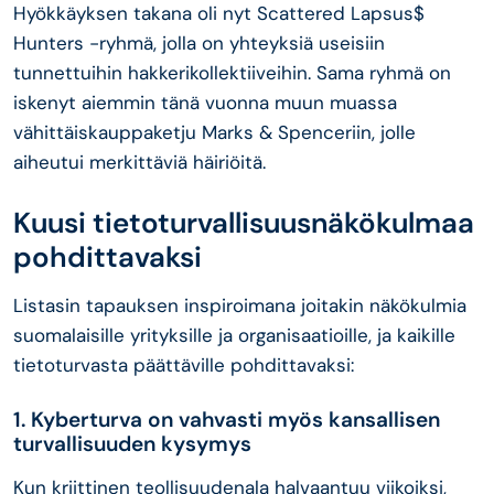
Hyökkäyksen takana oli nyt Scattered Lapsus$
Hunters -ryhmä, jolla on yhteyksiä useisiin
tunnettuihin hakkerikollektiiveihin. Sama ryhmä on
iskenyt aiemmin tänä vuonna muun muassa
vähittäiskauppaketju Marks & Spenceriin, jolle
aiheutui merkittäviä häiriöitä.
Kuusi tietoturvallisuusnäkökulmaa
pohdittavaksi
Listasin tapauksen inspiroimana joitakin näkökulmia
suomalaisille yrityksille ja organisaatioille, ja kaikille
tietoturvasta päättäville pohdittavaksi:
1. Kyberturva on vahvasti myös kansallisen
turvallisuuden kysymys
Kun kriittinen teollisuudenala halvaantuu viikoiksi,