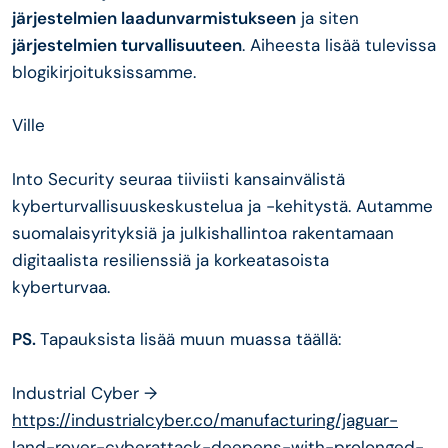
järjestelmien laadunvarmistukseen
ja siten
järjestelmien turvallisuuteen
. Aiheesta lisää tulevissa
blogikirjoituksissamme.
Ville
Into Security seuraa tiiviisti kansainvälistä
kyberturvallisuuskeskustelua ja -kehitystä. Autamme
suomalaisyrityksiä ja julkishallintoa rakentamaan
digitaalista resilienssiä ja korkeatasoista
kyberturvaa.
PS.
Tapauksista lisää muun muassa täällä:
Industrial Cyber →
https://industrialcyber.co/manufacturing/jaguar-
land-rover-cyberattack-deepens-with-prolonged-