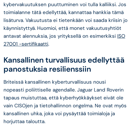
kybervakuutuksen puuttuminen voi tulla kalliiksi. Jos
toimialanne tätä edellyttää, kannattaa hankkia tämä
lisäturva. Vakuutusta ei tietenkään voi saada kriisin jo
käynnistyttyä. Huomioi, että monet vakuutusyhtiöt
antavat alennuksia, jos yrityksellä on esimerkiksi
ISO
27001 -sertifikaatti
.
Kansallinen turvallisuus edellyttää
panostuksia resilienssiin
Briteissä kansallinen kyberturvallisuus nousi
nopeasti poliittiselle agendalle. Jaguar Land Roverin
tapaus muistuttaa, että kyberhyökkäykset eivät ole
vain CISOjen ja tietohallinnon ongelma. Ne ovat myös
kansallinen uhka, joka voi pysäyttää toimialoja ja
horjuttaa taloutta.