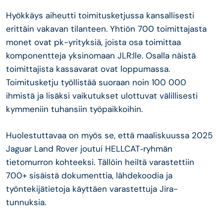
Hyökkäys aiheutti toimitusketjussa kansallisesti
erittäin vakavan tilanteen. Yhtiön 700 toimittajasta
monet ovat pk-yrityksiä, joista osa toimittaa
komponentteja yksinomaan JLR:lle. Osalla näistä
toimittajista kassavarat ovat loppumassa.
Toimitusketju työllistää suoraan noin 100 000
ihmistä ja lisäksi vaikutukset ulottuvat välillisesti
kymmeniin tuhansiin työpaikkoihin.
Huolestuttavaa on myös se, että maaliskuussa 2025
Jaguar Land Rover joutui HELLCAT‑ryhmän
tietomurron kohteeksi. Tällöin heiltä varastettiin
700+ sisäistä dokumenttia, lähdekoodia ja
työntekijätietoja käyttäen varastettuja Jira-
tunnuksia.