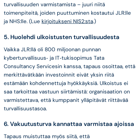
turvallisuuden varmistamista – juuri niitä
toimenpiteitä, joiden puuttuminen kostautui JLR:lle
ja NHS:lle. (Lue
kirjoitukseni NIS2:sta
.)
5. Huolehdi ulkoistusten turvallisuudesta
Vaikka JLR:llä oli 800 miljoonan punnan
kyberturvallisuus‑ ja IT‑tukisopimus Tata
Consultancy Servicesin kanssa, tapaus osoittaa, että
merkittävätkään investoinnit eivät yksin riitä
estämään kohdennettuja hyökkäyksiä. Ulkoistus ei
saa tarkoittaa vastuun siirtämistä: organisaation on
varmistettava, että kumppanit ylläpitävät riittävää
turvallisuustasoa.
6. Vakuutusturva kannattaa varmistaa ajoissa
Tapaus muistuttaa myös siitä, että