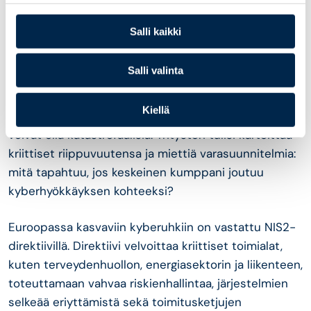
4. Toimitusketjun haavoittuvuus on aliarvioitu
riski – muista NIS2
Salli kaikki
Yksi onnistunut kyberisku voi vaikuttaa satoihin
Salli valinta
yrityksiin dominoefektin tavoin. Erityisesti
autoteollisuuden kaltaisilla toimialoilla, joissa ns.
Kiellä
‘just-in-time’ -tuotanto on tavallista, keskeytykset
voivat olla katastrofaalisia. Yritysten tulisi kartoittaa
kriittiset riippuvuutensa ja miettiä varasuunnitelmia:
mitä tapahtuu, jos keskeinen kumppani joutuu
kyberhyökkäyksen kohteeksi?
Euroopassa kasvaviin kyberuhkiin on vastattu NIS2-
direktiivillä. Direktiivi velvoittaa kriittiset toimialat,
kuten terveydenhuollon, energiasektorin ja liikenteen,
toteuttamaan vahvaa riskienhallintaa, järjestelmien
selkeää eriyttämistä sekä toimitusketjujen