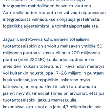
integraation mahdolliseen haavoittuvuuteen.
Autoteollisuuden tuotanto on vahvasti riippuvainen
integroiduista valmistuksen ohjausjärjestelmistä,
logistiikkajärjestelmistä ja toimittajaportaaleista.
Jaguar Land Roveria kohdanneen totaalisen
tuotantoseisokin on arvioitu maksavan yhtiölle 50
miljoonaa puntaa viikossa, eli noin 200 miljoonaa
puntaa (noin 230M€) kuukaudessa. Joidenkin
arvioiden mukaan toteutunut liikevaihdon menetys
voi kuitenkin nousta jopa 1,7–2,6 miljardiin puntaan
kuukaudessa, jos tappioihin lasketaan myös
käteisvarojen nopea käyttö sekä toteutumatta
jäänyt myynti. Financial Times on arvioinut, että jos
tuotantoseisokki jatkuu marraskuulle,
kokonaisvaikutus voi olla jopa 4,7 miljardia dollaria.