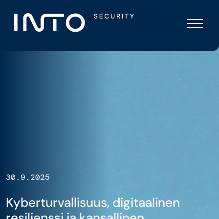
Skip
Into
to
Security
content
30.9.2025
Kyberturvallisuus, digitaalinen
resilienssi ja kansallinen