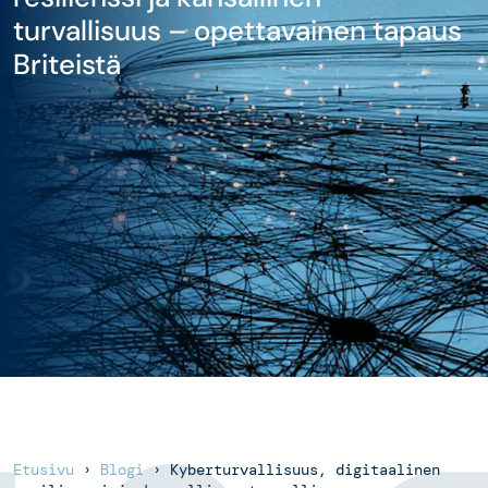
turvallisuus – opettavainen tapaus
Briteistä
Etusivu
›
Blogi
›
Kyberturvallisuus, digitaalinen