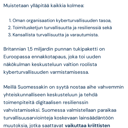
Muistetaan ylläpitää kaikkia kolmea:
Oman organisaation kyberturvallisuuden tasoa,
Toimitusketjun turvallisuutta ja resilienssiä sekä
Kansallista turvallisuutta ja varautumista.
Britannian 1,5 miljardin punnan tukipaketti on
Euroopassa ennakkotapaus, joka toi uuden
näkökulman keskusteluun valtion roolista
kyberturvallisuuden varmistamisessa.
Meillä Suomessakin on syytä nostaa aihe vahvemmin
yhteiskunnalliseen keskusteluun ja tehdä
toimenpiteitä digitaalisen resilienssin
vahvistamiseksi. Suomessa valmistellaan paraikaa
turvallisuusarviointeja koskevaan lainsäädäntöön
muutoksia, jotka saattavat
vaikuttaa kriittisten