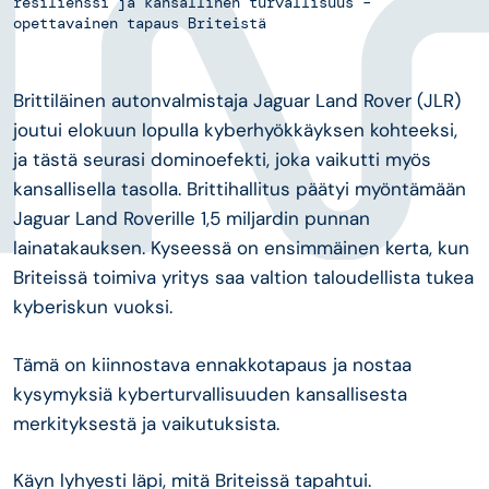
resilienssi ja kansallinen turvallisuus –
opettavainen tapaus Briteistä
Brittiläinen autonvalmistaja Jaguar Land Rover (JLR)
joutui elokuun lopulla kyberhyökkäyksen kohteeksi,
ja tästä seurasi dominoefekti, joka vaikutti myös
kansallisella tasolla. Brittihallitus päätyi myöntämään
Jaguar Land Roverille 1,5 miljardin punnan
lainatakauksen. Kyseessä on ensimmäinen kerta, kun
Briteissä toimiva yritys saa valtion taloudellista tukea
kyberiskun vuoksi.
Tämä on kiinnostava ennakkotapaus ja nostaa
kysymyksiä kyberturvallisuuden kansallisesta
merkityksestä ja vaikutuksista.
Käyn lyhyesti läpi, mitä Briteissä tapahtui.