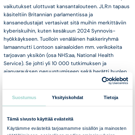
vaikutukset ulottuvat kansantalouteen. JLR:n tapaus
käsiteltiin Britannian parlamentissa ja
kansanedustajat vertasivat sitä muihin merkittäviin
kyberiskuihin, kuten kesäkuun 2024 Synnovis-
hyökkäykseen. Tuolloin venäläinen hakkeriryhmä
lamaannutti Lontoon sairaaloiden mm. verikokeita
tarjoavan yksikön (osa NHS:aa, National Health
Service). Se johti yli 10 000 tutkimuksen ja
ajanvarauksen peruuntumiseen sekä herätti huolen
potilasturvallisuudesta. Tällaiseen varautuminen
edellyttää päättäjiltä terävää ja laaja-alaista ajattelua.
Suostumus
Yksityiskohdat
Tietoja
2. Kriisimekanismit on laadittava etukäteen
Kyberkriisissä tarvitaan ennalta määriteltyjä
Tämä sivusto käyttää evästeitä
tukimekanismeja sekä organisaation että valtiollisella
Käytämme evästeitä tarjoamamme sisällön ja mainosten
tasolla. JLR:n tapauksessa Britannian hallitus reagoi