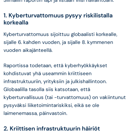
Silmäilin raportin läpi ja listaan viisi havaintoani:
1. Kyberturvattomuus pysyy riskilistalla
korkealla
Kyberturvattomuus sijoittuu globaalisti korkealle,
sijalle 6. kahden vuoden, ja sijalle 8. kymmenen
vuoden aikajänteellä.
Raportissa todetaan, että kyberhyökkäykset
kohdistuvat yhä useammin kriittiseen
infrastruktuuriin, yrityksiin ja julkishallintoon.
Globaalilla tasolla siis katsotaan, että
kyberturvallisuus (tai -turvattomuus) on vakiintunut
pysyväksi liiketoimintariskiksi, eikä se ole
laimenemassa, päinvastoin.
2. Kriittisen infrastruktuurin häiriöt