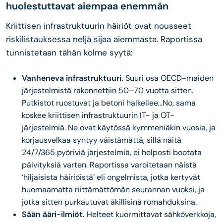
huolestuttavat aiempaa enemmän
Kriittisen infrastruktuurin häiriöt ovat nousseet
riskilistauksessa neljä sijaa aiemmasta. Raportissa
tunnistetaan tähän kolme syytä:
Vanheneva infrastruktuuri.
Suuri osa OECD-maiden
järjestelmistä rakennettiin 50–70 vuotta sitten.
Putkistot ruostuvat ja betoni halkeilee…No, sama
koskee kriittisen infrastruktuurin IT- ja OT-
järjestelmiä. Ne ovat käytössä kymmeniäkin vuosia, ja
korjausvelkaa syntyy väistämättä, sillä näitä
24/7/365 pyöriviä järjestelmiä, ei helposti bootata
päivityksiä varten. Raportissa varoitetaan näistä
‘hiljaisista häiriöistä’ eli ongelmista, jotka kertyvät
huomaamatta riittämättömän seurannan vuoksi, ja
jotka sitten purkautuvat äkillisinä romahduksina.
Sään ääri-ilmiöt.
Helteet kuormittavat sähköverkkoja,