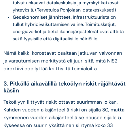
tulvat uhkaavat datakeskuksia ja myrskyt katkovat
yhteyksiä. (Tervetuloa Pohjolaan, datakeskukset!)
Geoekonomiset jännitteet.
Infrastruktuurista on
tullut hybridivaikuttamisen väline. Toimitusketjut,
energiaverkot ja tietoliikennejärjestelmät ovat alttiita
sekä fyysisille että digitaalisille häiriöille.
Nämä kaikki korostavat osaltaan jatkuvan valvonnan
ja varautumisen merkitystä eli juuri sitä, mitä NIS2-
direktiivi edellyttää kriittisiltä toimialoilta.
3. Pitkällä aikavälillä tekoälyn riskit räjähtävät
käsiin
Tekoälyyn liittyvät riskit ottavat suurimman loikan.
Kahden vuoden aikajänteellä riski on sijalla 30, mutta
kymmenen vuoden aikajänteellä se nousee sijalle 5.
Kyseessä on suurin yksittäinen siirtymä koko 33