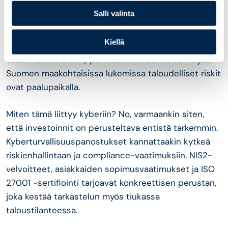
Talouteen liittyvät riskit ovat nousseet listauksessa
Salli valinta
voimakkaasti. Taloudellinen taantuma ja inflaatio
pomppasivat kumpikin kahdeksan sijaa,
Kiellä
varallisuuskuplan (kuten asunto- tai
osakemarkkinoiden) puhkeaminen seitsemän sijaa.
Suomen maakohtaisissa lukemissa taloudelliset riskit
ovat paalupaikalla.
Miten tämä liittyy kyberiin? No, varmaankin siten,
että investoinnit on perusteltava entistä tarkemmin.
Kyberturvallisuuspanostukset kannattaakin kytkeä
riskienhallintaan ja compliance-vaatimuksiin. NIS2-
velvoitteet, asiakkaiden sopimusvaatimukset ja ISO
27001 -sertifiointi tarjoavat konkreettisen perustan,
joka kestää tarkastelun myös tiukassa
taloustilanteessa.