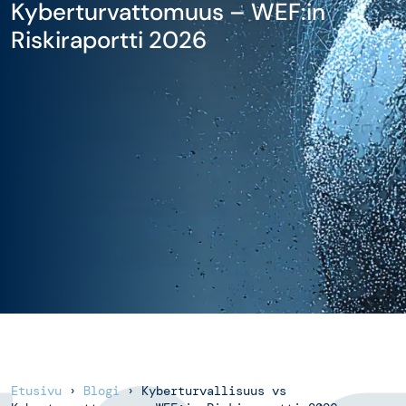
Kyberturvattomuus – WEF:in
Riskiraportti 2026
Etusivu
›
Blogi
›
Kyberturvallisuus vs