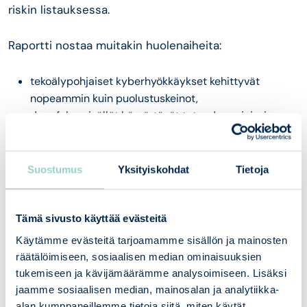
riskin listauksessa.
Raportti nostaa muitakin huolenaiheita:
tekoälypohjaiset kyberhyökkäykset kehittyvät
nopeammin kuin puolustuskeinot,
deepfake-sisällöt hämärtävät totuuden rajoja, ja
kehittyneet hyökkäystyökalut leviävät yhä
laajemmalle.
Suostumus
Yksityiskohdat
Tietoja
Käytännössä tämä tarkoittaa, että tekoälyyn liittyvät
riskit tulee huolellisesti arvioida. Tämä on syytä
Tämä sivusto käyttää evästeitä
tehdä riippumatta siitä, ottaako organisaatio itse
käyttöönsä tekoälyratkaisuja vaiko ei. Tähän
Käytämme evästeitä tarjoamamme sisällön ja mainosten
kannattaa yrityksissä herätä viimeistään tänä
räätälöimiseen, sosiaalisen median ominaisuuksien
tukemiseen ja kävijämäärämme analysoimiseen. Lisäksi
vuonna.
jaamme sosiaalisen median, mainosalan ja analytiikka-
alan kumppaneillemme tietoja siitä, miten käytät