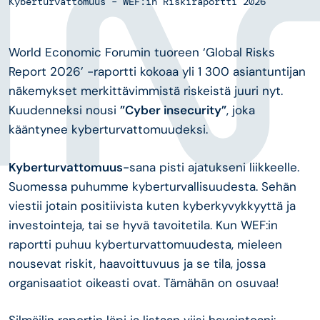
Kyberturvattomuus – WEF:in Riskiraportti 2026
World Economic Forumin tuoreen ‘Global Risks
Report 2026’ -raportti kokoaa yli 1 300 asiantuntijan
näkemykset merkittävimmistä riskeistä juuri nyt.
Kuudenneksi nousi
”Cyber insecurity”
, joka
kääntynee kyberturvattomuudeksi.
Kyberturvattomuus
-sana pisti ajatukseni liikkeelle.
Suomessa puhumme kyberturvallisuudesta. Sehän
viestii jotain positiivista kuten kyberkyvykkyyttä ja
investointeja, tai se hyvä tavoitetila. Kun WEF:in
raportti puhuu kyberturvattomuudesta, mieleen
nousevat riskit, haavoittuvuus ja se tila, jossa
organisaatiot oikeasti ovat. Tämähän on osuvaa!