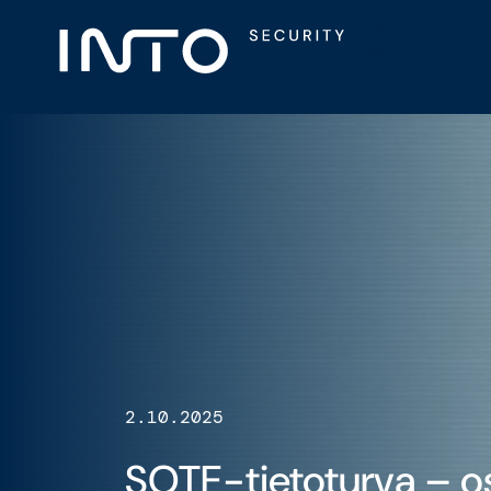
Skip
Into
to
Security
content
2.10.2025
SOTE-tietoturva – o