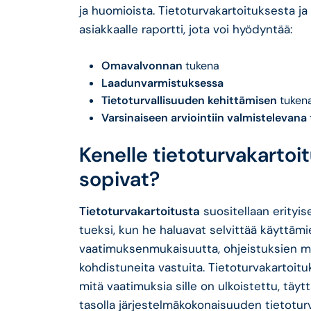
ja huomioista. Tietoturvakartoituksesta ja
asiakkaalle raportti, jota voi hyödyntää:
Omavalvonnan
tukena
Laadunvarmistuksessa
Tietoturvallisuuden kehittämisen
tuken
Varsinaiseen arviointiin valmistelevana
Kenelle tietoturvakartoitu
sopivat?
Tietoturvakartoitusta
suositellaan erityis
tueksi, kun he haluavat selvittää käyttämi
vaatimuksenmukaisuutta, ohjeistuksien muk
kohdistuneita vastuita. Tietoturvakartoituk
mitä vaatimuksia sille on ulkoistettu, täy
tasolla järjestelmäkokonaisuuden tietoturv