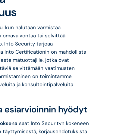
uus
u, kun halutaan varmistaa
 omavalvontaa tai selvittää
. Into Security tarjoaa
ja Into Certificationin on mahdollista
jestelmätuottajille, jotka ovat
ittäviä selvittämään vaatimusten
varmistaminen on toimintamme
veluita ja konsultointipalveluita
a esiarvioinnin hyödyt
uloksena
saat Into Securityn kokeneen
n täyttymisestä, korjausehdotuksista