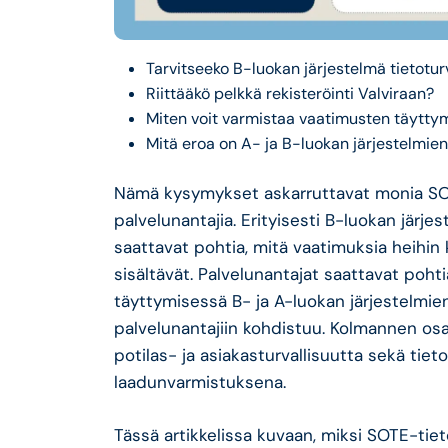
Tarvitseeko B-luokan järjestelmä tietotur
Riittääkö pelkkä rekisteröinti Valviraan?
Miten voit varmistaa vaatimusten täyttymi
Mitä eroa on A- ja B-luokan järjestelmi
Nämä kysymykset askarruttavat monia SOTE
palvelunantajia. Erityisesti B-luokan järje
saattavat pohtia, mitä vaatimuksia heihin
sisältävät. Palvelunantajat saattavat poht
täyttymisessä B- ja A-luokan järjestelmien 
palvelunantajiin kohdistuu. Kolmannen os
potilas- ja asiakasturvallisuutta sekä tieto
laadunvarmistuksena.
Tässä artikkelissa kuvaan, miksi SOTE-tiet