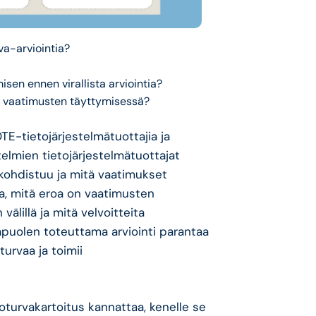
va-arviointia?
sen ennen virallista arviointia?
en vaatimusten täyttymisessä?
-tietojärjestelmätuottajia ja
stelmien tietojärjestelmätuottajat
 kohdistuu ja mitä vaatimukset
ia, mitä eroa on vaatimusten
välillä ja mitä velvoitteita
apuolen toteuttama arviointi parantaa
turvaa ja toimii
oturvakartoitus kannattaa, kenelle se