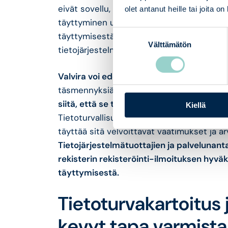
eivät sovellu, mitä vaatimuksia järjestelm
olet antanut heille tai joita o
täyttyminen ulkoistettu ja tarvittaessa an
Suostumuksen
täyttymisestä. – B-luokan rekisteröinti-i
Välttämätön
valinta
tietojärjestelmätuottajan
itsearviointina
v
Valvira voi edellyttää
tietojärjestelmätuot
täsmennyksiä lomakkeeseen.
Tietojärjes
siitä, että se täyttää riittävällä tasolla s
Kiellä
Tietoturvallisuuden arvioinneissa arviointi
täyttää sitä velvoittavat vaatimukset ja 
Tietojärjestelmätuottajien ja palvelunanta
rekisterin rekisteröinti-ilmoituksen hyv
täyttymisestä.
Tietoturvakartoitus 
kevyt tapa varmist