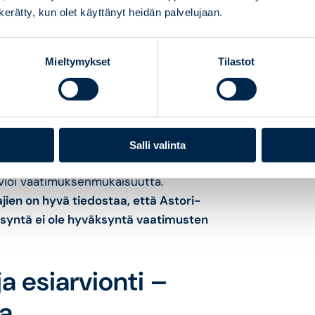
ä täyttää, onko vaatimusten
n kerätty, kun olet käyttänyt heidän palvelujaan.
taa lisätietoja vaatimusten
lmoitukseen voi suhtautua
Mieltymykset
Tilastot
aatimustenmukaisuudesta.
tajaa tekemään korjauksia tai
telmätuottaja on aina itse vastuussa
itä velvoittavat vaatimukset.
Salli valinta
laitos tarkastaa, miten järjestelmä
arvioi vaatimuksenmukaisuutta.
jien on hyvä tiedostaa, että Astori-
äksyntä ei ole hyväksyntä vaatimusten
ja esiarvionti –
aa