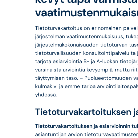
vaatimustenmukais
Tietoturvakartoitus on erinomainen palvel
järjestelmän vaatimustenmukaisuus, tukea
järjestelmäkokonaisuuden tietoturvan taso
tietoturvallisuuden konsultointipalveluita 
tarjota esiarviointia B- ja A-luokan tietojär
varsinaista arviointia kevyempiä, mutta ri
täyttymisen taso. – Puolueettomuuden 
kulmakivi ja emme tarjoa arviointilaitospal
yhdessä.
Tietoturvakartoituksen j
Tietoturvakartoituksen ja esiarvioinnin t
asiantuntijan arvion tietoturvavaatimuste