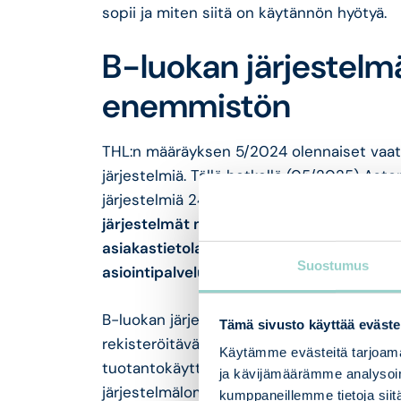
sopii ja miten siitä on käytännön hyötyä.
B-luokan järjestel
enemmistön
THL:n määräyksen 5/2024 olennaiset vaat
järjestelmiä. Tällä hetkellä (05/2025) Asto
järjestelmiä 242 kappaletta ja A-luokan jä
järjestelmät muodostavat 70% kaikista t
asiakastietolain mukaisista tietojärjestelm
Suostumus
asiointipalveluista.
B-luokan järjestelmiltä ei edellytetä tieto
Tämä sivusto käyttää eväste
rekisteröitävä Valviran tietojärjestelmärek
Käytämme evästeitä tarjoama
tuotantokäyttöä. Rekisteröinnin liitteenä t
ja kävijämäärämme analysoim
järjestelmälomake, jossa tietojärjestelmä
kumppaneillemme tietoja siitä