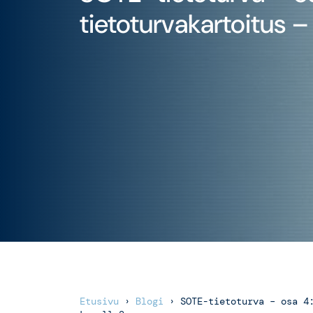
tietoturvakartoitus – 
Etusivu
›
Blogi
›
SOTE-tietoturva – osa 4