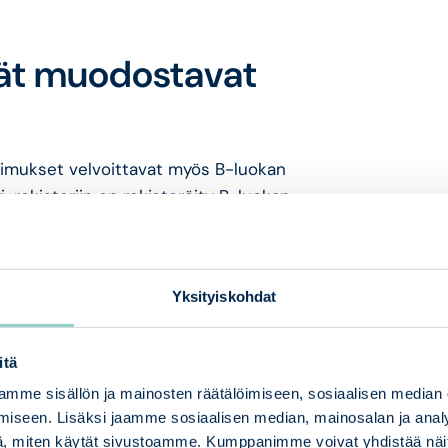
mät muodostavat
imukset velvoittavat myös B-luokan
ri-rekisteriin on rekisteröity B-luokan
rjestelmiä 101 kappaletta.
B-luokan
uotantokäytössä olevista
istä, hyvinvointisovelluksista ja
Yksityiskohdat
turvallisuuden arviointia, mutta ne on
itä
isteriin (Astori) ennen
mme sisällön ja mainosten räätälöimiseen, sosiaalisen median
oimitetaan lain velvoittama selvitys,
iseen. Lisäksi jaamme sosiaalisen median, mainosalan ja analy
tuottaja kuvaa, mitkä vaatimukset
, miten käytät sivustoamme. Kumppanimme voivat yhdistää näitä t