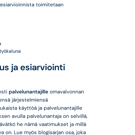
 esiarvioinnista toimitetaan
a
työkaluna
s ja esiarviointi
esti
palvelunantajille
omavalvonnan
ensä järjestelmiensä
aista käyttöä ja palvelunantajille
sen avulla palvelunantaja on selvillä,
ttävätkö he nämä vaatimukset ja millä
a on. Lue myös blogisarjan osa, joka