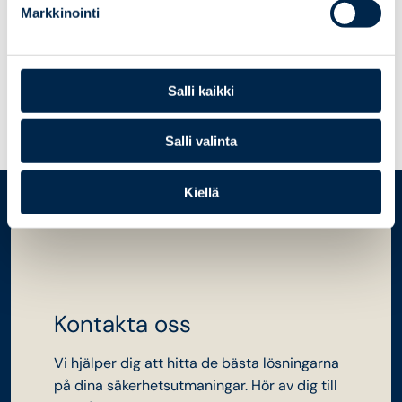
Stöd för PCI SAQ -utvärderingar – vi
Markkinointi
hjälper organisationen att uppfylla
kraven och undvika brister i
självutvärderingen.
Salli kaikki
Salli valinta
Kiellä
Kontakta oss
Vi hjälper dig att hitta de bästa lösningarna
på dina säkerhetsutmaningar. Hör av dig till