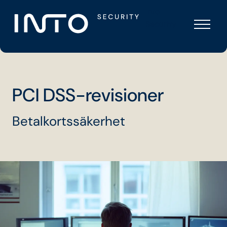
Skip
Into
to
Security
content
PCI DSS-revisioner
Betalkortssäkerhet