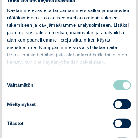
Tämä sivusto käyttää evästeitä
stöder certifiering och kontinuerlig
efterlevnad
Käytämme evästeitä tarjoamamme sisällön ja mainosten
räätälöimiseen, sosiaalisen median ominaisuuksien
tukemiseen ja kävijämäärämme analysoimiseen. Lisäksi
02
jaamme sosiaalisen median, mainosalan ja analytiikka-
Våra tjänster
alan kumppaneillemme tietoja siitä, miten käytät
sivustoamme. Kumppanimme voivat yhdistää näitä
PCI DSS-bedömningar och gap-
tietoja muihin tietoihin, joita olet antanut heille tai joita on
analyser – vi identifierar brister i tid
kerätty, kun olet käyttänyt heidän palvelujaan.
och säkerställer en smidig
revisionsprocess.
Suostumuksen
Penetrationstester och tekniska
Välttämätön
valinta
tester – vi hittar och åtgärdar
kritiska sårbarheter före den
faktiska bedömningen.
Mieltymykset
Grundliga och smidiga PCI DSS-
revisioner utförda av PCI QSA – vi
Tilastot
säkerställer efterlevnad effektivt
utan onödiga förseningar