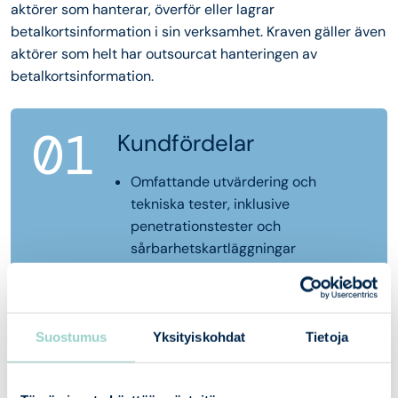
aktörer som hanterar, överför eller lagrar
betalkortsinformation i sin verksamhet. Kraven gäller även
aktörer som helt har outsourcat hanteringen av
betalkortsinformation.
01
Kundfördelar
Omfattande utvärdering och
tekniska tester, inklusive
penetrationstester och
sårbarhetskartläggningar
Decennier av erfarenhet av säkerhet
för betalkort, vilket hjälper till att
identifiera kritiska risker och
minimera affärspåverkan
Suostumus
Yksityiskohdat
Tietoja
Specifika instruktioner och
åtgärdsrekommendationer som