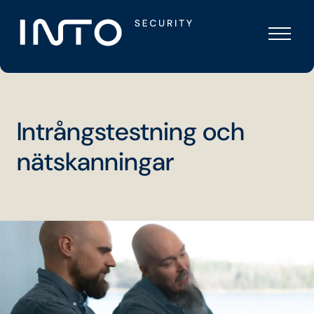
Skip
Into
to
Security
content
Intrångstestning och
nät­skanningar