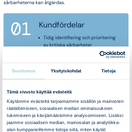
sårbarheterna kan åtgärdas.
01
Kundfördelar
Tidig identifiering och prioritering
av kritiska sårbarheter
Test av förmågan at försvara sig
mot verkliga attacktekniker
Effektiv riktning av
Suostumus
Yksityiskohdat
Tietoja
informationssäkerhetsinvesteringar
mot verkliga risker
Tämä sivusto käyttää evästeitä
Käytämme evästeitä tarjoamamme sisällön ja mainosten
02
Våra tjänster
räätälöimiseen, sosiaalisen median ominaisuuksien
tukemiseen ja kävijämäärämme analysoimiseen. Lisäksi
Omfattande penetreringstester för
jaamme sosiaalisen median, mainosalan ja analytiikka-
externa och interna nätverk
alan kumppaneillemme tietoja siitä, miten käytät