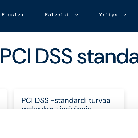
Etusivu
Palvelut
Yritys
Expand child menu
Expan
PCI DSS standa
PCI DSS -standardi turvaa
maksukorttiasioinnin
24.3.2025