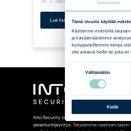
26.3.2025
Suostumus
Lue lisää
Tämä sivusto käyttää eväste
Käytämme evästeitä tarjoama
ja kävijämäärämme analysoim
kumppaneillemme tietoja siitä
olet antanut heille tai joita o
Suostumuksen
Välttämätön
valinta
Kiellä
Into Security on suomalainen tietoturva-alan
asiantuntijayritys. Tarjoamme vaativan tason