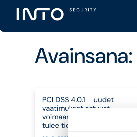
Skip
Into
to
Security
content
Avainsana:
PCI DSS 4.0.1 – uudet
vaatimukset astuvat
voimaan – Mitä kauppiaan
tulee tietää?