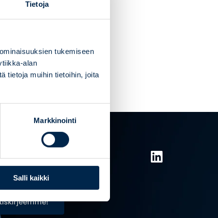
Tietoja
 ominaisuuksien tukemiseen
tiikka-alan
ietoja muihin tietoihin, joita
Markkinointi
Salli kaikki
utiskirjeemme!