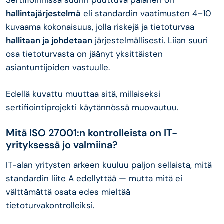
Sertifioinnissa suurin puuttuva palanen on
hallintajärjestelmä
eli standardin vaatimusten 4–10
kuvaama kokonaisuus, jolla riskejä ja tietoturvaa
hallitaan ja johdetaan
järjestelmällisesti. Liian suuri
osa tietoturvasta on jäänyt yksittäisten
asiantuntijoiden vastuulle.
Edellä kuvattu muuttaa sitä, millaiseksi
sertifiointiprojekti käytännössä muovautuu.
Mitä ISO 27001:n kontrolleista on IT-
yrityksessä jo valmiina?
IT-alan yritysten arkeen kuuluu paljon sellaista, mitä
standardin liite A edellyttää — mutta mitä ei
välttämättä osata edes mieltää
tietoturvakontrolleiksi.