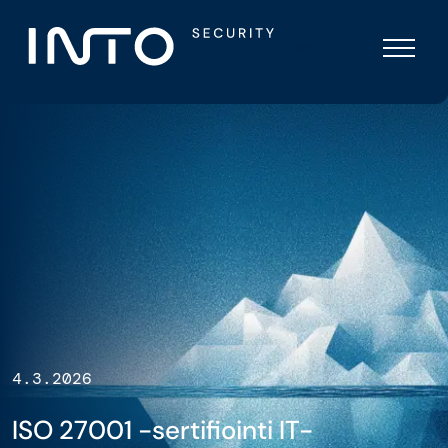
Skip
Into
to
Security
content
4.3.2026
ISO 27001 -sertifiointi IT-