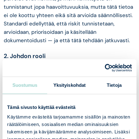
tunnistanut jopa haavoittuvuuksia, mutta tätä tietoa
ei ole koottu yhteen eikä sitä arvioida säännöllisesti.
Standardi edellyttää, että riskit tunnistetaan,
arvioidaan, priorisoidaan ja käsitellään
dokumentoidusti — ja että tätä tehdään jatkuvasti.
2. Johdon rooli
Tietoturva on usein IT-päällikön harteilla. Standardi
kuitenkin edellyttää, että myös johto on sitoutunut
tietoturvan hallintaan sekä määritellyt vastuut ja
Suostumus
Yksityiskohdat
Tietoja
varmistanut resurssit. Tämä ei tarkoita, että
toimitusjohtajan pitäisi ymmärtää jokainen tekninen
Tämä sivusto käyttää evästeitä
yksityiskohta. Se tarkoittaa, että tietoturvan on
Käytämme evästeitä tarjoamamme sisällön ja mainosten
oltava johdon agendalla ja että päätökset tehdään
räätälöimiseen, sosiaalisen median ominaisuuksien
tietoisesti.
tukemiseen ja kävijämäärämme analysoimiseen. Lisäksi