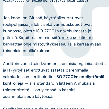
yrityksessä on helpompi projekti kuin luulet
Jos koodi on Gitissä, käyttöoikeudet ovat
roolipohjaisia ja lokit sekä varmuuskopiot ovat
kunnossa, olette ISO 27001:n näkökulmasta jo
pitkällä. Kirjoitin aiemmin siitä,
miksi sertifiointi
kannattaa ohjelmistoyrityksessä
. Tällä kertaa avaan
toisenlaisen näkökulman.
Auditoin vuosittain kymmeniä erilaisia organisaatioita
ja IT-yritykset erottuvat astetta paremmalla
valmiudellaan sertifiointiin.
ISO 27001:n edellyttämiä
kontrolleja
— siis standardin liitteen A mukaisia
toimenpiteitä — on yleensä jo kosolti
asianmukaisesti käytössä.