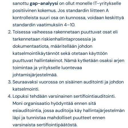
sanottu
gap-analyysi
on ollut monelle IT-yritykselle
positiivinen kokemus. Jos standardin liitteen A
kontrolleista suuri osa on kunnossa, voidaan keskittyä
standardin vaatimuksiin 4–10.
Toisessa vaiheessa rakennetaan puuttuvat osat eli
tarkennetaan riskienhallintaprosessia ja
dokumentaatiota, määritellään johdon
katselmointikäytännöt sekä otetaan käyttöön
puuttuvat hallintakeinot. Nämä kytketään osaksi arjen
toimintaa ja yritykselle luontevaa
johtamisjärjestelmää.
Seuraavaksi vuorossa on sisäinen auditointi ja johdon
katselmointi.
Lopuksi tehdään varsinainen sertifiointiauditointi.
Moni organisaatio hyödyntää ennen sitä
esiauditointia, jossa auditoija käy hallintajärjestelmän
läpi ja tunnistaa mahdolliset puutteet ennen
varsinaista sertifiointipäätöstä.