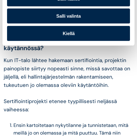
avoimen lähdekoodin komponentit ja ulkoistettu
sovelluskehitys ovat tyypillisiä toiminnan osa-alueita,
mutta niiden tietoturvatason järjestelmällinen
Salli valinta
arviointi ja seuranta saattavat jäädä heikoksi.
Kiellä
Miten ISO 27001 -sertifiointiprojekti etenee
käytännössä?
Kun IT-talo lähtee hakemaan sertifiointia, projektin
painopiste siirtyy nopeasti sinne, missä savottaa on
jäljellä, eli hallintajärjestelmän rakentamiseen,
tukeutuen jo olemassa oleviin käytäntöihin.
Sertifiointiprojekti etenee tyypillisesti neljässä
vaiheessa:
Ensin kartoitetaan nykytilanne ja tunnistetaan, mitä
meillä jo on olemassa ja mitä puuttuu. Tämä niin