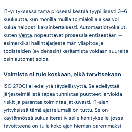
IT-yrityksessä tämä prosessi kestää tyypillisesti 3–6
kuukautta, kun monilla muilla toimialoilla aikaa voi
kulua helposti kaksinkertaisesti. Automaatiotyökalut,
kuten
Vanta
, nopeuttavat prosessia entisestään —
esimerkiksi hallintajärjestelmän ylläpitoa ja
todisteiden (evidenssin) keräämistä voidaan suurelta
osin automatisoida.
Valmista ei tule koskaan, eikä tarvitsekaan
ISO 27001 ei edellytä täydellisyyttä. Se edellyttää
järjestelmällistä tapaa tunnistaa puutteet, arvioida
riskit ja parantaa toimintaa jatkuvasti. IT-alan
yrityksissä tämä ajattelumalli on tuttu. Se on
käytännössä sukua iteratiiviselle kehitykselle, jossa
tavoitteena on tulla koko ajan hieman paremmaksi