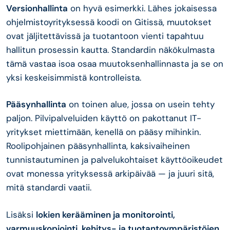
Versionhallinta
on hyvä esimerkki. Lähes jokaisessa
ohjelmistoyrityksessä koodi on Gitissä, muutokset
ovat jäljitettävissä ja tuotantoon vienti tapahtuu
hallitun prosessin kautta. Standardin näkökulmasta
tämä vastaa isoa osaa muutoksenhallinnasta ja se on
yksi keskeisimmistä kontrolleista.
Pääsynhallinta
on toinen alue, jossa on usein tehty
paljon. Pilvipalveluiden käyttö on pakottanut IT-
yritykset miettimään, kenellä on pääsy mihinkin.
Roolipohjainen pääsynhallinta, kaksivaiheinen
tunnistautuminen ja palvelukohtaiset käyttöoikeudet
ovat monessa yrityksessä arkipäivää — ja juuri sitä,
mitä standardi vaatii.
Lisäksi
lokien kerääminen ja monitorointi,
varmuuskopiointi, kehitys- ja tuotantoympäristöjen