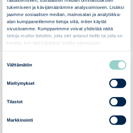
4.3.2026
tukemiseen ja kävijämäärämme analysoimiseen. Lisäksi
jaamme sosiaalisen median, mainosalan ja analytiikka-
Lue lisää
alan kumppaneillemme tietoja siitä, miten käytät
sivustoamme. Kumppanimme voivat yhdistää näitä
tietoja muihin tietoihin, joita olet antanut heille tai joita on
kerätty, kun olet käyttänyt heidän palvelujaan.
Suostumuksen
Välttämätön
Kyberturvallisuuden asiantuntija
valinta
Outpost24 valitsi Inton ISO 27001 -
sertifiointikumppaniksi
Mieltymykset
20.1.2026
Tilastot
Lue lisää
Markkinointi