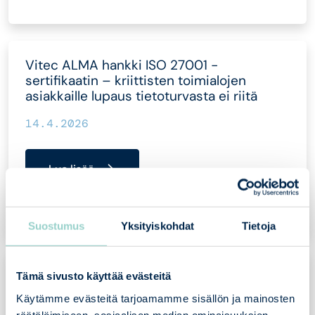
Vitec ALMA hankki ISO 27001 -
sertifikaatin – kriittisten toimialojen
asiakkaille lupaus tietoturvasta ei riitä
14.4.2026
Lue lisää
Suostumus
Yksityiskohdat
Tietoja
ISO 27001 -sertifiointi IT-yrityksessä on
Tämä sivusto käyttää evästeitä
helpompi projekti kuin luulet
Käytämme evästeitä tarjoamamme sisällön ja mainosten
räätälöimiseen, sosiaalisen median ominaisuuksien