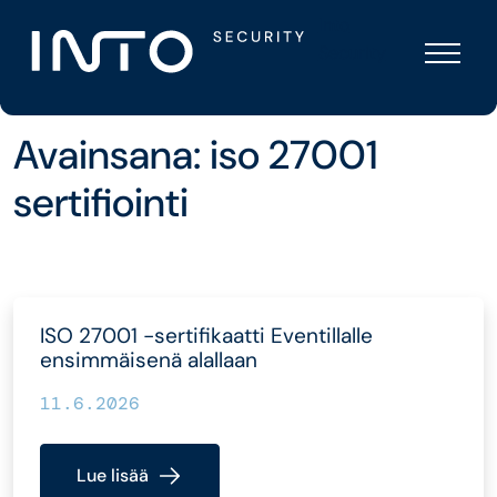
Skip
Into
to
Security
content
Avainsana:
iso 27001
sertifiointi
ISO 27001 -sertifikaatti Eventillalle
ensimmäisenä alallaan
11.6.2026
Lue lisää