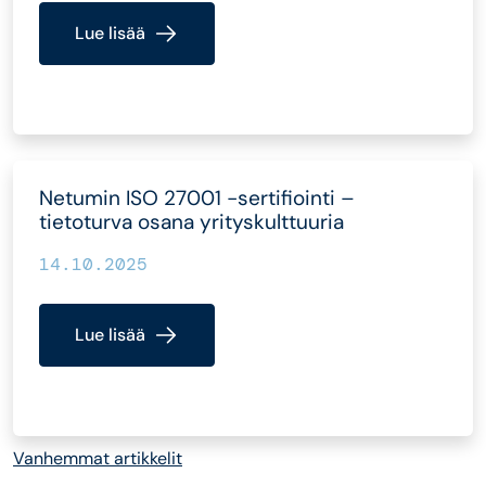
Lue lisää
Netumin ISO 27001 -sertifiointi –
tietoturva osana yrityskulttuuria
14.10.2025
Lue lisää
Artikkelien
Vanhemmat artikkelit