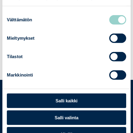
02
Our Services
Suostumuksen
Välttämätön
valinta
Pre-assessments, gap analyses,
and evaluations using the PiTuKri
Mieltymykset
criteria
Technical inspections
Tilastot
Markkinointi
Salli kaikki
Salli valinta
Contact us