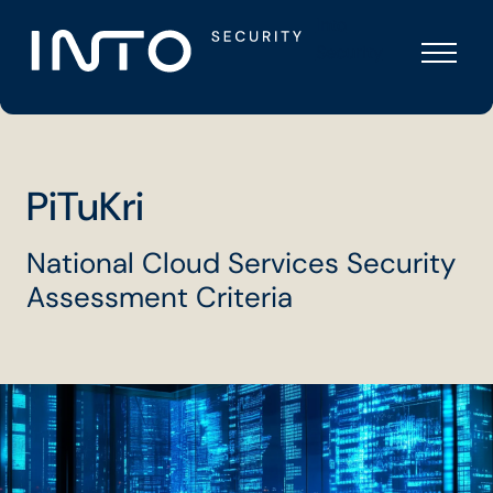
Skip
Into
to
Security
content
PiTuKri
National Cloud Services Security
Assessment Criteria