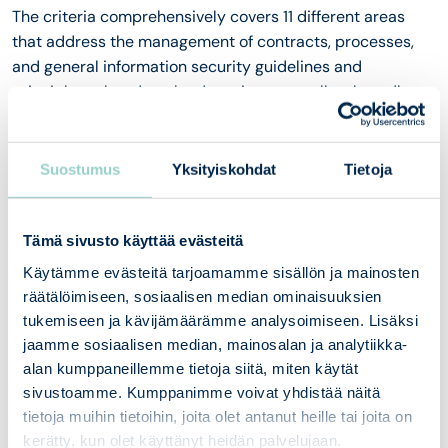
The criteria comprehensively covers 11 different areas
that address the management of contracts, processes,
and general information security guidelines and
principles related to cloud services, as well as broadly
technical information security.
Suostumus
Yksityiskohdat
Tietoja
01
Customer Benefits
Evaluate the security of cloud
Tämä sivusto käyttää evästeitä
services comprehensively from
Käytämme evästeitä tarjoamamme sisällön ja mainosten
contracts to technical solutions
räätälöimiseen, sosiaalisen median ominaisuuksien
Helps identify and mitigate security
tukemiseen ja kävijämäärämme analysoimiseen. Lisäksi
risks before deployment
jaamme sosiaalisen median, mainosalan ja analytiikka-
Supports long-term development of
alan kumppaneillemme tietoja siitä, miten käytät
cloud services and compliance with
sivustoamme. Kumppanimme voivat yhdistää näitä
regulations
tietoja muihin tietoihin, joita olet antanut heille tai joita on
kerätty, kun olet käyttänyt heidän palvelujaan.