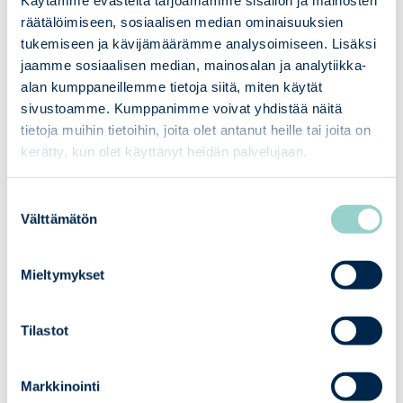
Käytämme evästeitä tarjoamamme sisällön ja mainosten
mest kostnadseffektiva sättet
räätälöimiseen, sosiaalisen median ominaisuuksien
tukemiseen ja kävijämäärämme analysoimiseen. Lisäksi
jaamme sosiaalisen median, mainosalan ja analytiikka-
02
Våra tjänster
alan kumppaneillemme tietoja siitä, miten käytät
sivustoamme. Kumppanimme voivat yhdistää näitä
Förhandsbedömning och gap-
tietoja muihin tietoihin, joita olet antanut heille tai joita on
analyser – vi identifierar brister i tid
kerätty, kun olet käyttänyt heidän palvelujaan.
och styr åtgärdandet av dem före
den officiella bedömningen.
Suostumuksen
Tekniska och administrativa
Välttämätön
valinta
bedömningar som omfattar både
A- och B-kategorisystemens
Mieltymykset
säkerhets- och
överensstämmelsekrav.
Säkerhetsbedömningar, såsom
Tilastot
tekniska bedömningar, för både A-
och B-kategorisystem
Markkinointi
Officiella bedömningar av A-