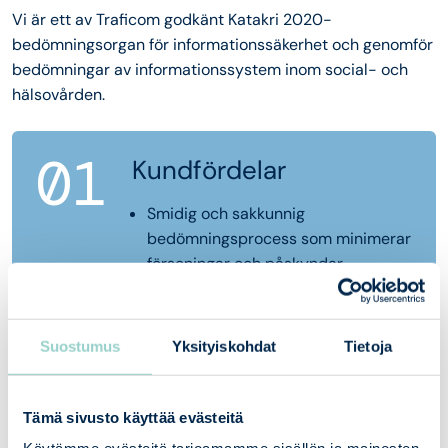
Vi är ett av Traficom godkänt Katakri 2020-
bedömningsorgan för informationssäkerhet och genomför
bedömningar av informationssystem inom social- och
hälsovården.
01
Kundfördelar
Smidig och sakkunnig
bedömningsprocess som minimerar
förseningar och påskyndar
implementeringen av systemet
Djup förståelse för reglering och
tekniska krav, vilket minskar risker
Suostumus
Yksityiskohdat
Tietoja
och onödiga korrigeringar
Konkreta rekommendationer och
vägledning som hjälper till att
Tämä sivusto käyttää evästeitä
uppfylla kraven på det bästa och